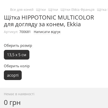
Все для коней
Щітки
Щітки
Щітки Ekkia Франція
Щітка 
Щітка HIPPOTONIC MULTICOLOR
для догляду за конем, Ekkia
Артикул:
700681
Написати відгук
Оберить розмір
13,5 х 5 см
Оберить колір
асорті
Немає в наявності
0 грн