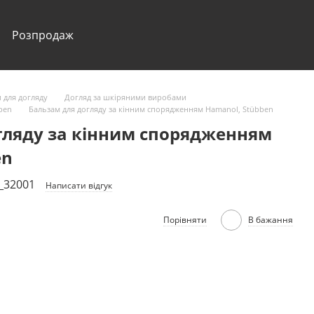
Розпродаж
 для догляду
Догляд за шкіряними виробами
ben
Бальзам для догляду за кінним спорядженням Hamanol, Stübben
гляду за кінним спорядженням
en
1_32001
Написати відгук
Порівняти
В бажання