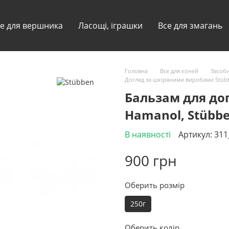
е для вершника
Ласощі, іграшки
Все для змагань
Головна
Все для коней
Засоби
Догляд за шкіряними виробами Stüb
Бальзам для до
Hamanol, Stübb
В наявності
Артикул: 31
900 грн
Оберить розмір
250г
Оберить колір