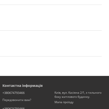
Контактна інформація
+380674793466
Київ, вул. Касіяна 2/1, з тильного
боку житлового будинку.
Передзвонити вам?
Мапа проїзду
+380674793466