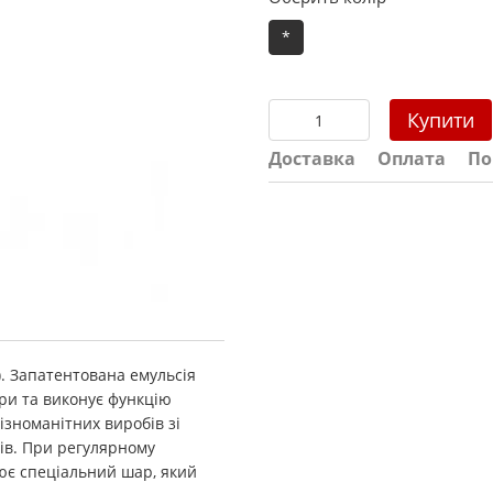
*
Купити
Доставка
Оплата
По
н). Запатентована емульсія
ури та виконує функцію
зноманітних виробів зі
лів. При регулярному
ює спеціальний шар, який