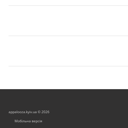
appalooza.kyiv.ua © 2026
Мобільна версія