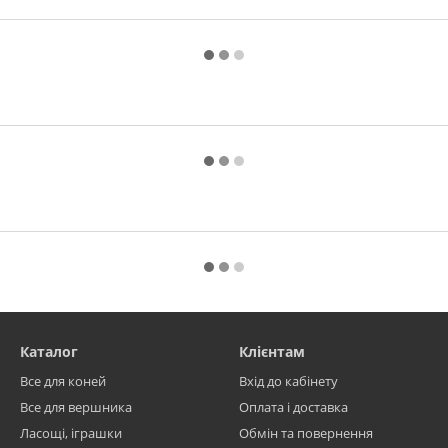
Каталог
Клієнтам
Все для коней
Вхід до кабінету
Все для вершника
Оплата і доставка
Ласощі, іграшки
Обмін та повернення