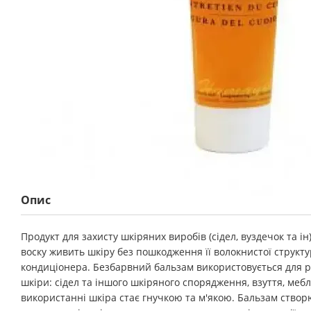
Опис
Продукт для захисту шкіряних виробів (сідел, вуздечок та і
воску живить шкіру без пошкодження її волокнистої структ
кондиціонера. Безбарвний бальзам використовується для рі
шкіри: сідел та іншого шкіряного спорядження, взуття, меб
використанні шкіра стає гнучкою та м'якою. Бальзам створ