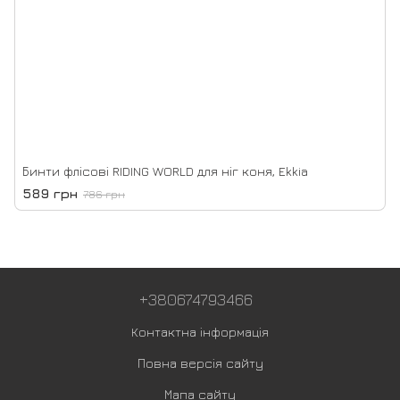
Бинти флісові RIDING WORLD для ніг коня, Ekkia
589 грн
786 грн
+380674793466
Контактна інформація
Повна версія сайту
Мапа сайту