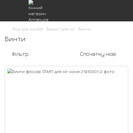
Все для коней
Захист для ніг
Бинти
Бинти
Фільтр
Спочатку нові