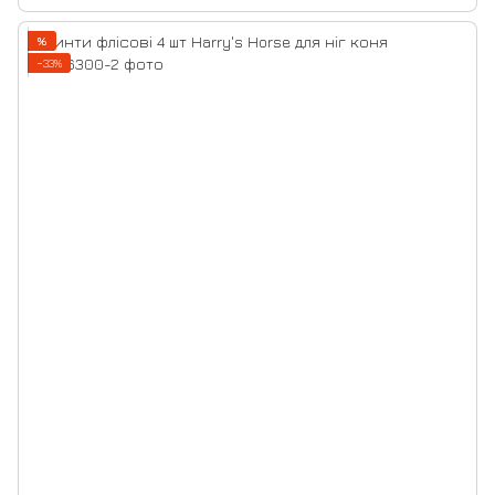
%
−33%