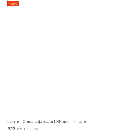
−25%
Бинти -Classic флісові НКМ для ніг коня
523 грн
697 грн