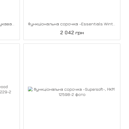
Футболка-поло Everly з довгими рукавами та срібними кристалами, Montar
Функціональна сорочка -Essentials Winter- з довгим рукавом, НКМ
2 042 грн