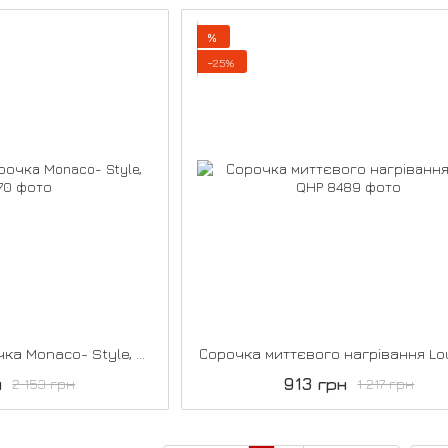
%
−25%
Функціональна сорочка Monaco- Style, НКМ
Сорочка миттєвого нагрівання Lo
н
913 грн
2 153 грн
1 217 грн