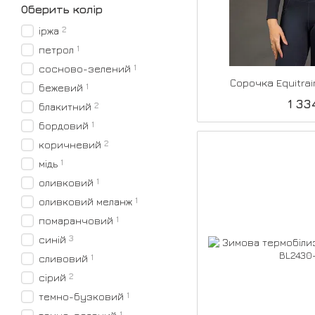
Оберить колір
2
іржа
1
петрол
1
сосново-зелений
Сорочка Equitrai
1
бежевий
1 33
2
блакитний
1
бордовий
2
коричневий
1
мідь
1
оливковий
1
оливковий меланж
1
помаранчовий
3
синій
1
сливовий
2
сірий
1
темно-бузковий
1