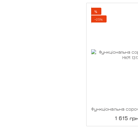
%
−25%
1 615 гр