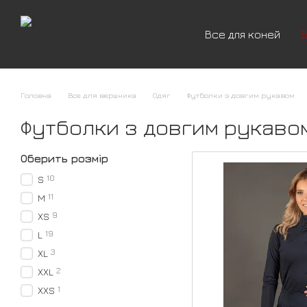
Перейти до основного контенту
Все для коней
В
Головна
Все для вершника
Одяг
Футболки з довгим рукавом
Футболки з довгим рукаво
Оберить розмір
10
S
11
M
9
XS
19
L
3
XL
2
XXL
1
XXS