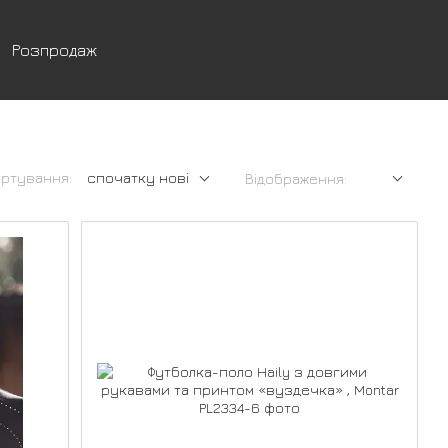
Розпродаж
ртування:
спочатку нові
Відображення: