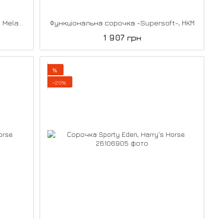
Функціональна сорочка Rosewood Melange з довгим рукавом, НКМ
Функціональна сорочка -Supersoft-, НКМ
1 907 грн
%
−20%