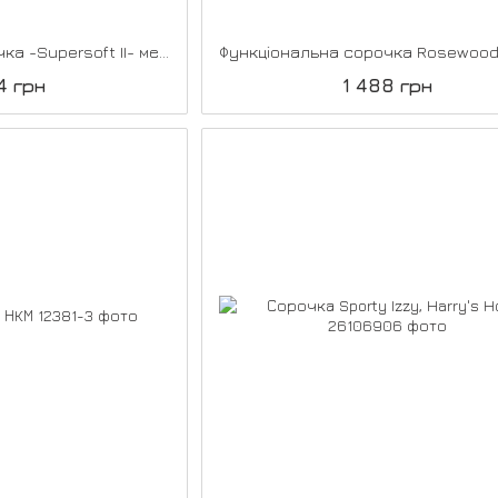
Функціональна сорочка -Supersoft II- меланж з довгим рукавом, НКМ
4 грн
1 488 грн