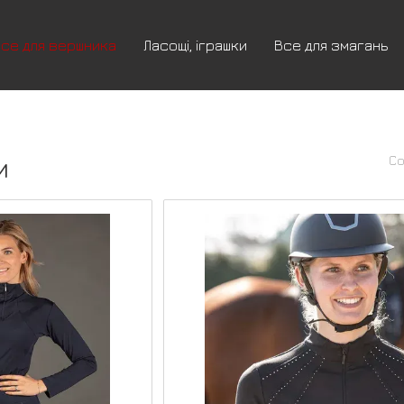
се для вершника
Ласощі, іграшки
Все для змагань
м
Со