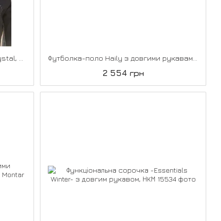
Сорочка Denici Cavalli Stardust Crystal, Harry's Horse
Футболка-поло Haily з довгими рукавами та принтом «вуздечка» , Montar
2 554 грн