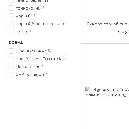
темно-зелений
7
темно-синій
8
чорний
1
чорний/рожеве золото
Зимова термобілизн
1
шавлія
1 52
Бренд
12
HKM Німеччина
8
Harry's Horse Голландія
5
Montar Данія
3
QHP Голландія