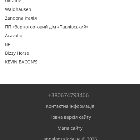
Ukraine
Waldhausen
Zandona Італія
ПП «Зерноторговий дім «Павлівський»
Acavallo
BR
Bizzy Horse
KEVIN BACON'S
+380674793466
Контактна інформація
Повна версія сайту
Мапа сайту
appalooza.kyiv.ua © 2026