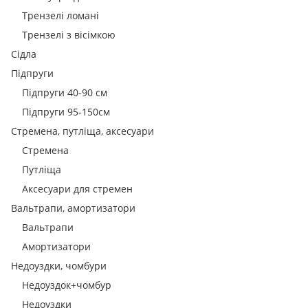
Трензелі ломані
Трензелі з вісімкою
Сідла
Підпруги
Підпруги 40-90 см
Підпруги 95-150см
Стремена, путліща, аксесуари
Стремена
Путліща
Аксесуари для стремен
Вальтрапи, амортизатори
Вальтрапи
Амортизатори
Недоуздки, чомбури
Недоуздок+чомбур
Недоуздки