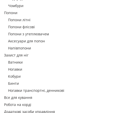
Чомбури
Попони
Попони літні
Попони флісові
Попони з утеплювачем
Аксесуари для попон
Напівпопони
Захист для ніг
Ватники
Ногавки
Кобури
Бинти
Ногавки транспортні, денникові
Все для кування
Робота на корді
Додаткові засоби управління