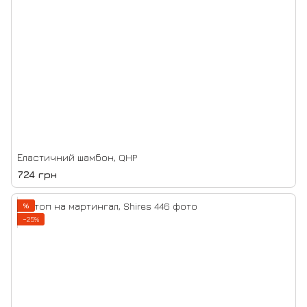
Еластичний шамбон, QHP
724 грн
%
−25%