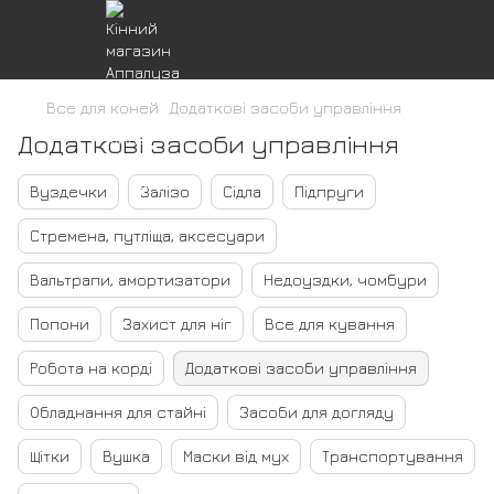
Все для коней
Додаткові засоби управління
Додаткові засоби управління
Вуздечки
Залізо
Сідла
Підпруги
Стремена, путліща, аксесуари
Вальтрапи, амортизатори
Недоуздки, чомбури
Попони
Захист для ніг
Все для кування
Робота на корді
Додаткові засоби управління
Обладнання для стайні
Засоби для догляду
Щітки
Вушка
Маски від мух
Транспортування