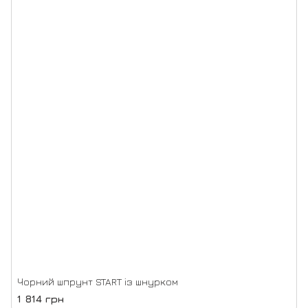
Чорний шпрунт START із шнурком
1 814 грн