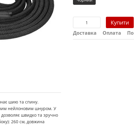
Купити
Доставка
Оплата
По
инає шию та спину.
іцним нейлоновим шнуром. У
й дозволяє швидко та зручно
оку): 260 см, довжина