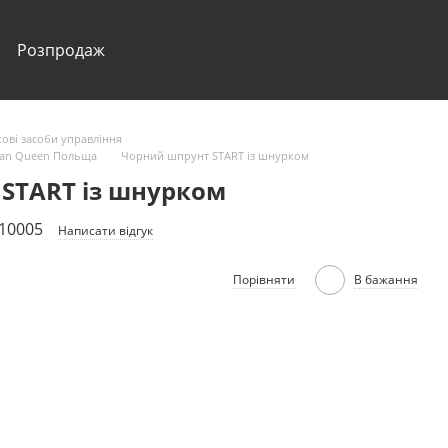
Розпродаж
ові засоби управління
rian Queen Польща
Чорний шпрунт START із шнурком
START із шнурком
310005
Написати відгук
Порівняти
В бажання