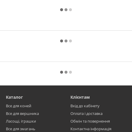
Каталог
Клієнтам
Все для коней
Вхід до кабінету
Все для вершника
Оплата і доставка
Ласощі, іграшки
Обмін та повернення
Все для змагань
Контактна інформація