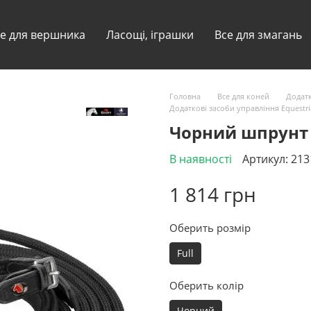
е для вершника
Ласощі, іграшки
Все для змагань
Головна
Все для коней
Додатк
Додаткові засоби управління Equest
Чорний шпрунт 
В наявності
Артикул: 21
1 814 грн
Оберить розмір
Full
Оберить колір
Чорний