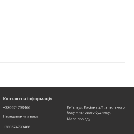
Контактна інформація
+380674793466
Київ, вул. Касіяна 2/1, з тильного
боку житлового будинку.
Передзвонити вам?
Мапа проїзду
+380674793466