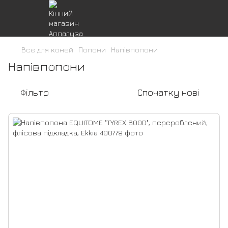
Все для коней
Попони
Напівпопони
Напівпопони
Фільтр
Спочатку нові