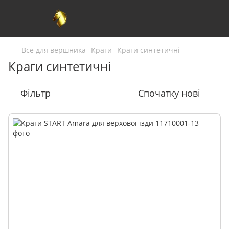
Все для вершника
Краги
Краги синтетичні
Краги синтетичні
Фільтр
Спочатку нові