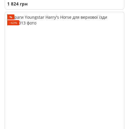
1 824 грн
%
−63%