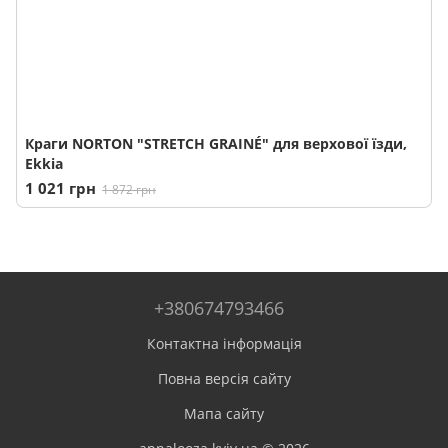
Краги NORTON "STRETCH GRAINÉ" для верхової їзди,
Ekkia
1 021 грн
1 872 грн
+380674793466
Контактна інформація
Повна версія сайту
Мапа сайту