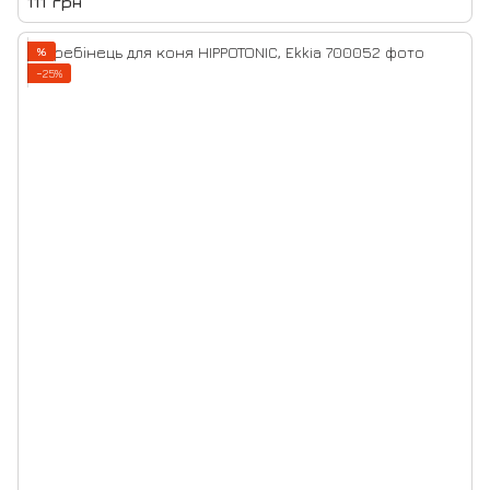
111 грн
%
−25%