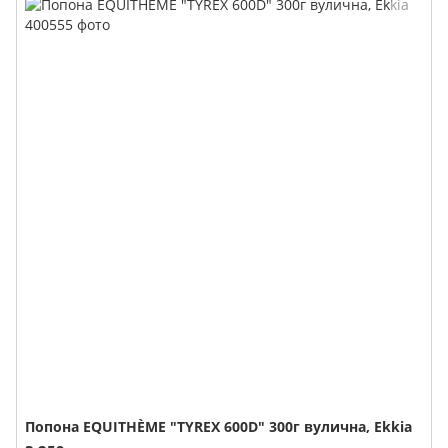
Попона EQUITHÈME "TYREX 600D" 300г вулична, Ekkia