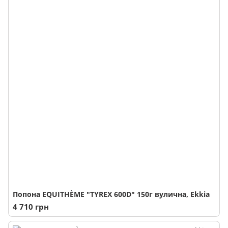
Попона EQUITHÈME "TYREX 600D" 150г вулична, Ekkia
4 710 грн