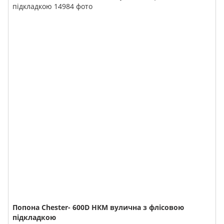
Попона Chester- 600D НКМ вулична з флісовою
підкладкою