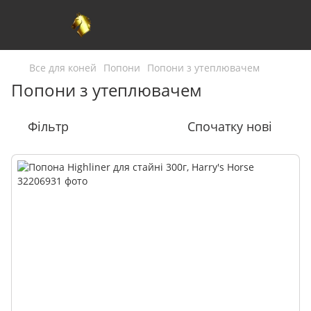
Все для коней
Попони
Попони з утеплювачем
Попони з утеплювачем
Фільтр
Спочатку нові