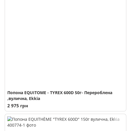
Попона EQUITOME - TYREX 600D 50г- Перероблена
,вулична, Ekkia
2 975 грн