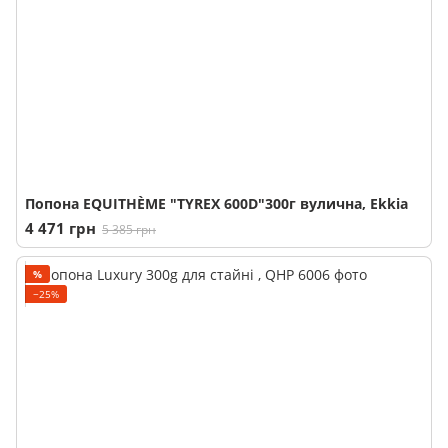
Попона EQUITHÈME "TYREX 600D"300г вулична, Ekkia
4 471 грн
5 385 грн
%
−25%