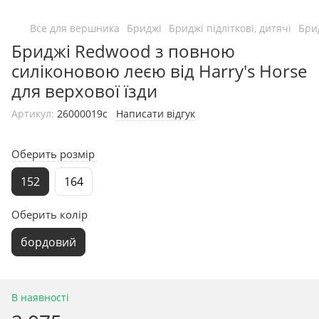
Все для вершника
Бриджі
Бриджі підліткові, дитячі
Брид
Бриджі Redwood з повною
силіконовою леєю від Harry's Horse
для верхової їзди
Артикул:
26000019с
Написати відгук
Оберить розмір
152
164
Оберить колір
бордовий
В наявності