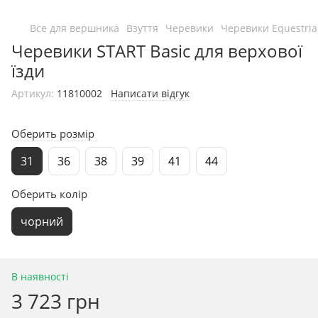
Все для вершника
Взуття
Черевики
Черевики Equestri
Черевики START Basic для верхової
їзди
Артикул:
11810002
Написати відгук
Оберить розмір
31
36
38
39
41
44
Оберить колір
чорний
В наявності
3 723 грн