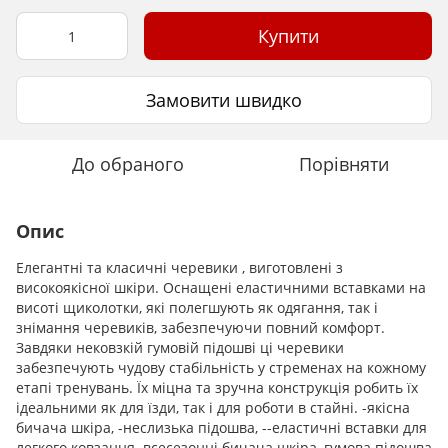
Купити
Замовити швидко
До обраного
Порівняти
Опис
Елегантні та класичні черевики , виготовлені з
високоякісної шкіри. Оснащені еластичними вставками на
висоті щиколотки, які полегшують як одягання, так і
знімання черевиків, забезпечуючи повний комфорт.
Завдяки нековзкій гумовій підошві ці черевики
забезпечують чудову стабільність у стременах на кожному
етапі тренувань. Їх міцна та зручна конструкція робить їх
ідеальними як для їзди, так і для роботи в стайні. -якісна
бичача шкіра, -неслизька підошва, --еластичні вставки для
легкого ковзання,-всесезонні бичача шкіра, гумова підошва