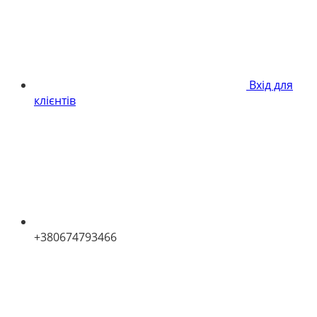
Вхід для
клієнтів
+380674793466