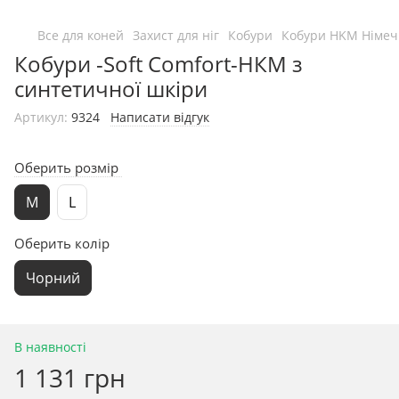
Все для коней
Захист для ніг
Кобури
Кобури HKM Німе
Кобури -Soft Comfort-НКМ з
синтетичної шкіри
Артикул:
9324
Написати відгук
Оберить розмір
M
L
Оберить колір
Чорний
В наявності
1 131 грн