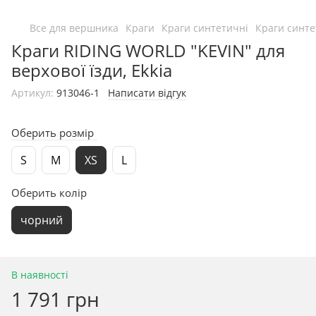
Все для вершника
Краги
Краги синтетичні
Краги синте
Краги RIDING WORLD "KEVIN" для
верхової їзди, Ekkia
Артикул:
913046-1
Написати відгук
Оберить розмір
S
M
XS
L
Оберить колір
чорний
В наявності
1 791 грн