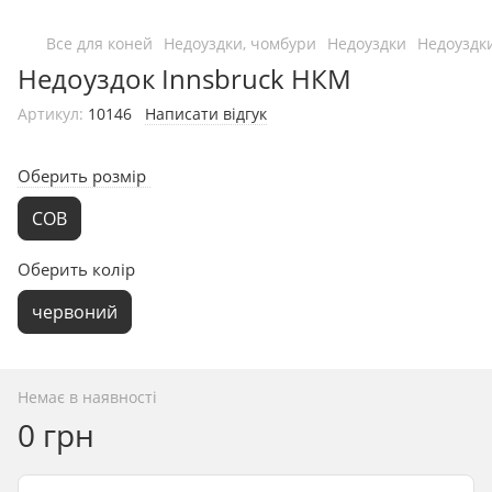
Все для коней
Недоуздки, чомбури
Недоуздки
Недоуздк
Недоуздок Innsbruck НКМ
Артикул:
10146
Написати відгук
Оберить розмір
COB
Оберить колір
червоний
Немає в наявності
0 грн