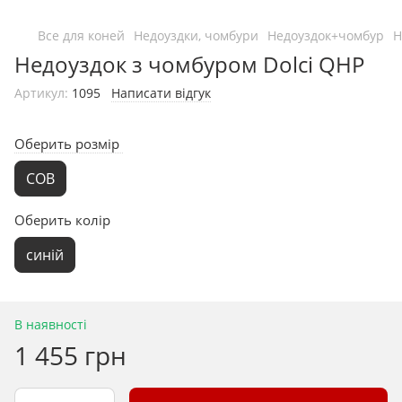
Все для коней
Недоуздки, чомбури
Недоуздок+чомбур
Н
Недоуздок з чомбуром Dolci QHP
Артикул:
1095
Написати відгук
Оберить розмір
COB
Оберить колір
синій
В наявності
1 455 грн