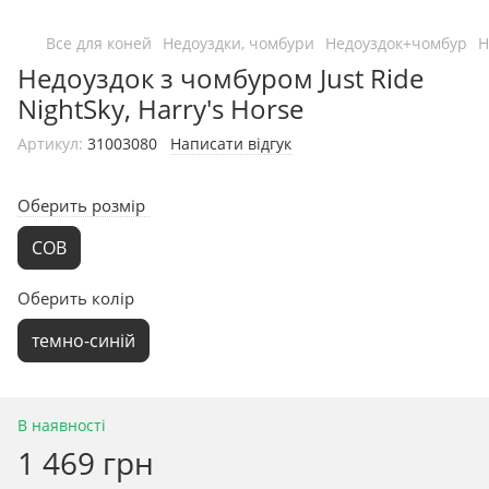
Все для коней
Недоуздки, чомбури
Недоуздок+чомбур
Н
Недоуздок з чомбуром Just Ride
NightSky, Harry's Horse
Артикул:
31003080
Написати відгук
Оберить розмір
COB
Оберить колір
темно-синій
В наявності
1 469 грн