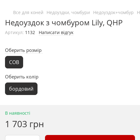
Все для коней
Недоуздки, чомбури
Недоуздок+чомбур
Н
Недоуздок з чомбуром Lily, QHP
Артикул:
1132
Написати відгук
Оберить розмір
COB
Оберить колір
бордовий
В наявності
1 703 грн