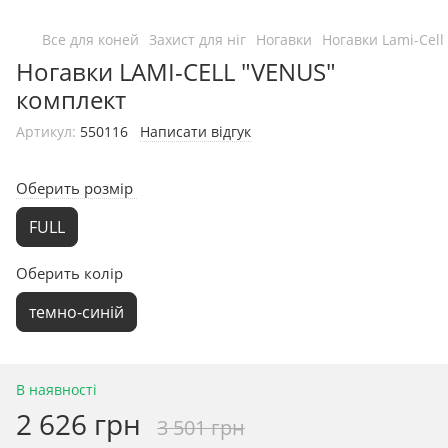
Все для коней
Захист для ніг
Ногавки
Ногавки Lami-Cell
Ногавки LAMI-CELL "VENUS"
комплект
Артикул:
550116
Написати відгук
Оберить розмір
FULL
Оберить колір
темно-синій
В наявності
2 626 грн
3 501 грн