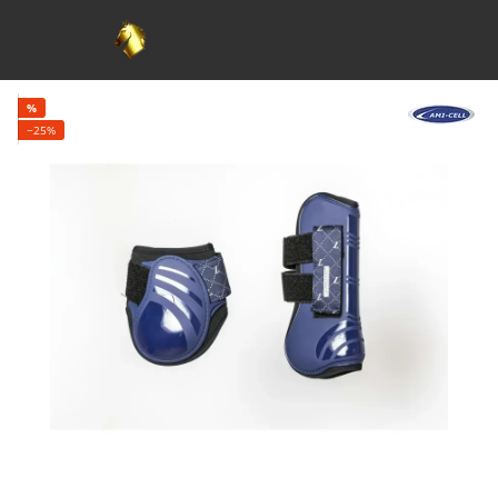
%
−25%