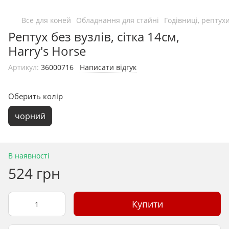
Все для коней
Обладнання для стайні
Годівниці, рептух
Рептух без вузлів, сітка 14см,
Harry's Horse
Артикул:
36000716
Написати відгук
Оберить колір
чорний
В наявності
524 грн
Купити