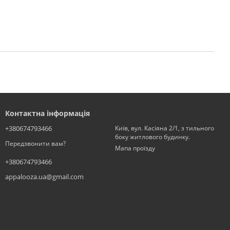
Контактна інформація
+380674793466
Київ, вул. Касіяна 2/1, з тильного
боку житлового будинку.
Передзвонити вам?
Мапа проїзду
+380674793466
appalooza.ua@gmail.com