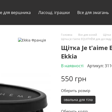
е для вершника
Ласощі, іграшки
Все для змагань
Головна
Все для коней
Щітки
Щітка Je t'aime EQUITHÈM для догляду 
Щітка Je t'aime
Ekkia
В наявності
Артикул: 31
550 грн
Оберить розмір
овальна для тіла
Оберить колір