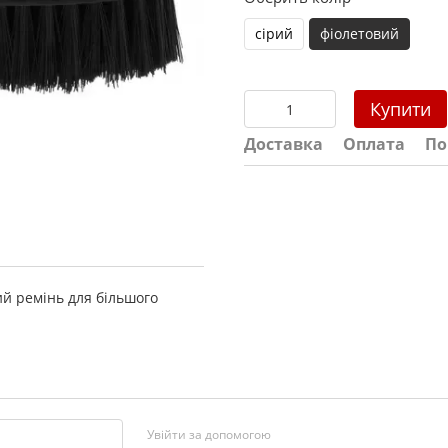
сірий
фіолетовий
Купити
Доставка
Оплата
По
ий ремінь для більшого
Увійти за допомогою