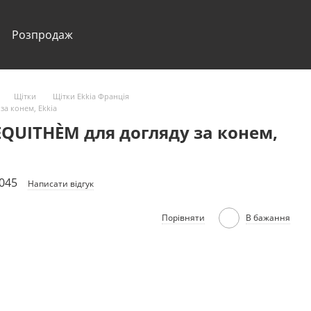
Розпродаж
Щітки
Щітки Ekkia Франція
за конем, Ekkia
 EQUITHÈM для догляду за конем,
1045
Написати відгук
Порівняти
В бажання