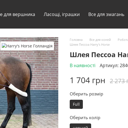
е для вершника
Ласощі, іграшки
Все для змагань
Головна
Все для коней
Робота
Шлея Пессоа Harry's Horse
Шлея Пессоа Har
В наявності
Артикул: 28
1 704 грн
2 273 
Оберить розмір
Full
Оберить колір
чорний