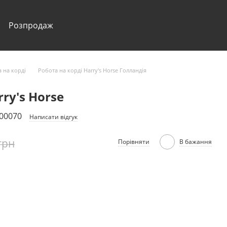
Розпродаж
 на корді
Робота на корді Harry's Horse Голландія
ry's Horse
400070
Написати відгук
грн
Порівняти
В бажання