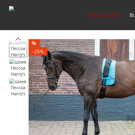
Перейти до основного контенту
Все для коней
Вс
%
−25%