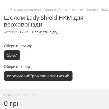
Все для вершника
Головні убори
Шоломи
Шоломи HKM 
Шолом Lady Shield НКМ для
верхової їзди
Артикул:
12509
Написати відгук
Оберить розмір
55-57
Оберить колір
коричневий/рожево-золотистий
Немає в наявності
0 грн