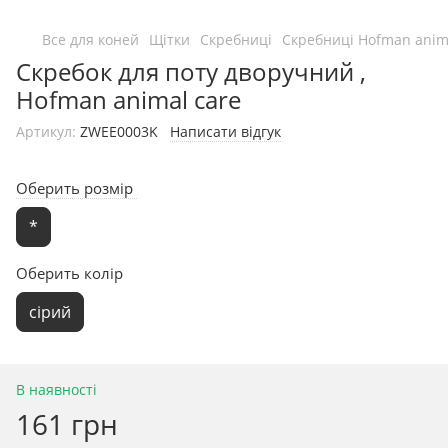
Все для коней
Щітки
Скребниці
Скребниці Hofman anima
Скребок для поту дворучний ,
Hofman animal care
Артикул:
ZWEE0003K
Написати відгук
Оберить розмір
*
Оберить колір
сірий
В наявності
161 грн