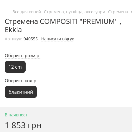
Все для коней
Стремена, путліща, аксесуари
Стремена
Стремена COMPOSITI "PREMIUM" ,
Ekkia
Артикул:
940555
Написати відгук
Оберить розмір
12 cm
Оберить колір
блакитний
В наявності
1 853 грн