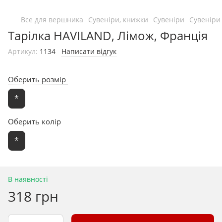
Все для вершника
Сувеніри, книжки
Сувеніри
Сувеніри
Тарілка HAVILAND, Лімож, Франція
Артикул:
1134
Написати відгук
Оберить розмір
*
Оберить колір
*
В наявності
318 грн