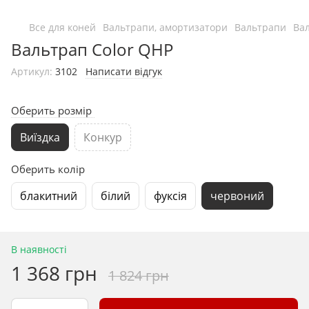
Все для коней
Вальтрапи, амортизатори
Вальтрапи
Ва
Вальтрап Color QHP
Артикул:
3102
Написати відгук
Оберить розмір
Виїздка
Конкур
Оберить колір
блакитний
білий
фуксія
червоний
В наявності
1 368 грн
1 824 грн