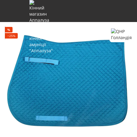
%
−25%