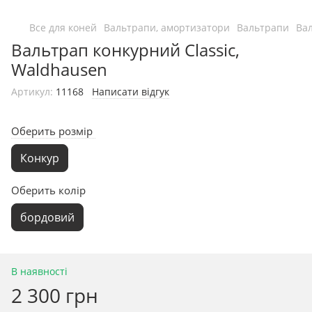
Все для коней
Вальтрапи, амортизатори
Вальтрапи
Ва
Вальтрап конкурний Classic,
Waldhausen
Артикул:
11168
Написати відгук
Оберить розмір
Конкур
Оберить колір
бордовий
В наявності
2 300 грн