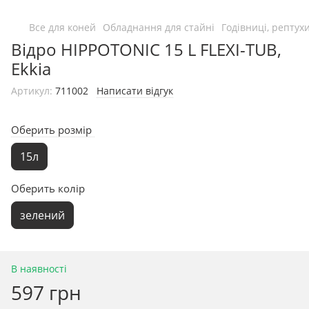
Все для коней
Обладнання для стайні
Годівниці, рептух
Відро HIPPOTONIC 15 L FLEXI-TUB,
Ekkia
Артикул:
711002
Написати відгук
Оберить розмір
15л
Оберить колір
зелений
В наявності
597 грн