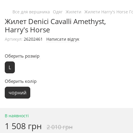
Все для вершника
Одяг
Жилети
Жилети Harry's Horse Г
Жилет Denici Cavalli Amethyst,
Harry's Horse
Артикул:
26202461
Написати відгук
Оберить розмір
L
Оберить колір
чорний
В наявності
1 508 грн
2 010 грн