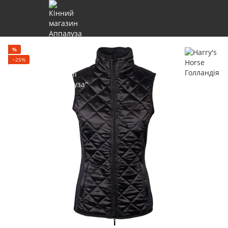
%
−25%